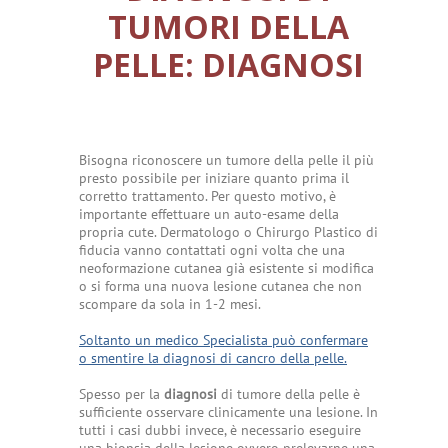
TUMORI DELLA
PELLE: DIAGNOSI
Bisogna riconoscere un tumore della pelle il più
presto possibile per iniziare quanto prima il
corretto trattamento. Per questo motivo, è
importante effettuare un auto-esame della
propria cute. Dermatologo o Chirurgo Plastico di
fiducia vanno contattati ogni volta che una
neoformazione cutanea già esistente si modifica
o si forma una nuova lesione cutanea che non
scompare da sola in 1-2 mesi.
Soltanto un medico Specialista può confermare
o smentire la diagnosi di cancro della pelle.
Spesso per la
diagnosi
di tumore della pelle è
sufficiente osservare clinicamente una lesione. In
tutti i casi dubbi invece, è necessario eseguire
una biopsia della lesione ovvero prelevarne una