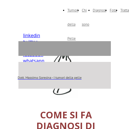
Tumori
Chi
Diagnosi
Foto
Tratt
della
sono
linkedin
Pelle
twitter
instagram
facebook
whatsapp
Dott. Massimo Soresina - I tumori della pelle
COME SI FA
DIAGNOSI DI