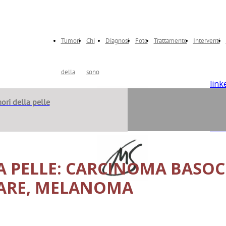
e
e
Tumori
Chi
Diagnosi
Foto
Trattamento
Interventi
della
sono
link
twit
ori della pelle
Pelle
ins
fac
wha
A PELLE: CARCINOMA BASOC
ARE, MELANOMA