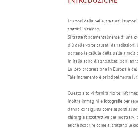
INTRODUZIONE
I tumori della pelle, tra tutti i tumo
trattati in tempo.
Si tratta fondamentalmente di una cres
più delle volte causati da radiazioni 
portano le cellule della pelle a molt
In italia sono diagnosticati ogni an
La loro progressione in Europa è del
Tale incremento è principalmente il ri
Questo sito vi fornirà molte informaz
inoltre immagini e
fotografie
per ren
danno consigli su come esporsi al so
chirurgia ricostruttiva
per mostrarvi c
anche scoprire come si trattano le cic