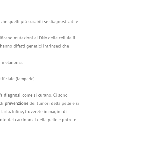
che quelli più curabili se diagnosticati e
ficano mutazioni al DNA delle cellule il
hanno difetti genetici intrinseci che
di melanoma.
tificiale (lampade).
 fa
diagnosi
, come si curano. Ci sono
 di
prevenzione
dei tumori della pelle e si
farlo. Infine, troverete immagini di
to del carcinomai della pelle e potrete