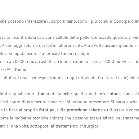
ri che possono interessare il corpo umano, sono i più comuni. Sono però an
cita incontrollata di alcune cellule della pelle. Ciò accade quando si veri
UV dei raggi solari o dai lettini abbronzanti. Altre volte accade quando si 
iplicarsi rapidamente e a formare tumori maligni.
no circa 70.000 nuovi casi di carcinoma cutaneo e circa 7.000 nuovi casi 
 5-7% all'anno.
sultato di una sovraesposizione ai raggi ultravioletti naturali (sole) ed ar
ioni su quali sono i
tumori
della
pelle
, quali sono i loro
sintomi
, come si
dersi conto direttamente come essi si possono presentare. Si parla anche
le in base al proprio
fototipo
, sulla
protezione solare
da utilizzare e come 
ome le moderne tecniche chirurgiche possono essere eficaci nel trattamen
atrici una volta sottoposti al trattamento chirurgico.