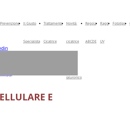
Prevenzione
Il Giusto
Trattamento
Novità:
Regola
Raggi
Fototipo
Specialista
Cicatrice
cicatrice
ABCDE
UV
edin
ter
e acido
tagram
ebook
tsapp
ialuronico
ELLULARE E